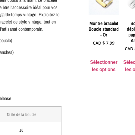
ment cousu à la main, ce bracelet
e être l'accessoire idéal pour vos
garde-temps vintage. Exploitez le
acelet de style vintage, tout en
Montre bracelet
Bo
Boucle standard
dépl
 l'artisanat contemporain.
- Or
pap
Ar
oucle)
CAD $
7.99
CAD 
lanches)
Sélectionner
Sélec
les options
les 
elease
Taille de la boucle
16