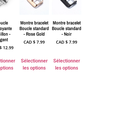
ucle
Montre bracelet
Montre bracelet
oyante
Boucle standard
Boucle standard
illon -
- Rose Gold
- Noir
gent
CAD $
7.99
CAD $
7.99
$
12.99
tionner
Sélectionner
Sélectionner
options
les options
les options