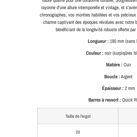
haute qualité pour une durabilité durable. Soigneuse
rayonne d'une allure intemporelle et vintage, et s'avèr
chronographes, vos montres habillées et vos précieux 
charme captivant des époques révolues avec notre br
bénéficiant de la longévité robuste offerte par
Longueur :
190 mm (sans b
Couleur :
noir (surpiqûres b
Matière :
Cuir
Boucle :
Argent
Épaisseur :
2 mm
Barres à ressort :
Quick R
Taille de l'ergot
20